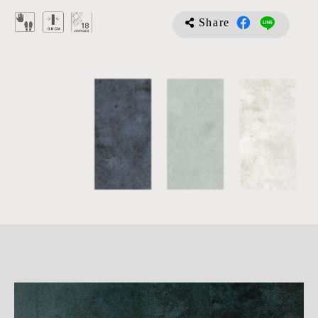
Share
詳
細
介