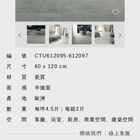
編號
CTU612095-612097
尺寸
60 x 120 cm
材質
瓷質
面感
半拋面
產地
歐洲
數量
每坪4.5片；每箱2片
空間
客廳、浴室、廚房、商業空間、建築空間
聯絡我們
線上客服