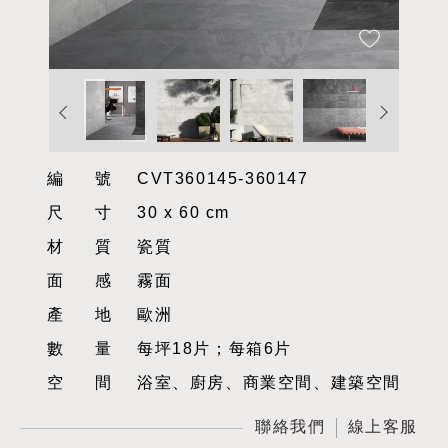
編號
CVT360145-360147
尺寸
30 x 60 cm
材質
瓷質
面感
霧面
產地
歐洲
數量
每坪18片；每箱6片
空間
浴室、廚房、商業空間、建築空間
聯絡我們
線上客服