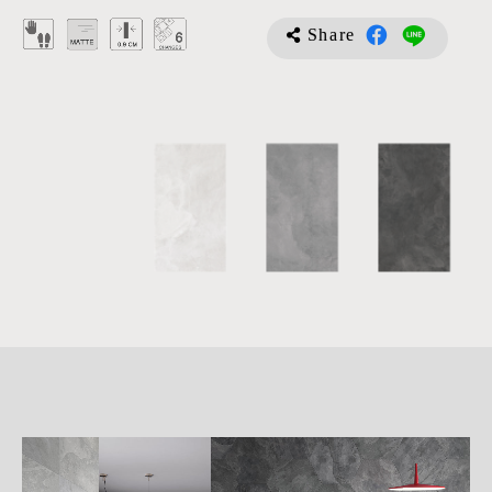
Share
詳
細
介