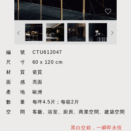
編號
CTU612047
尺寸
60 x 120 cm
材質
瓷質
面感
亮面
產地
歐洲
數量
每坪4.5片；每箱2片
空間
客廳、浴室、廚房、商業空間、建築空間
黑白交錯，一瞬即永恆