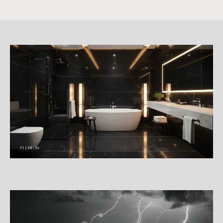
詳
細
介
紹