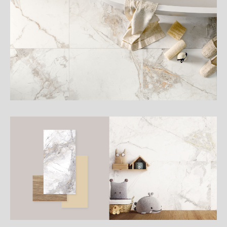
細
介
紹