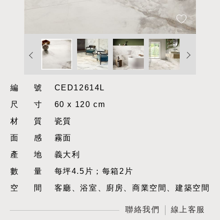
編號
CED12614L
尺寸
60 x 120 cm
材質
瓷質
面感
霧面
產地
義大利
數量
每坪4.5片；每箱2片
空間
客廳、浴室、廚房、商業空間、建築空間
聯絡我們
線上客服