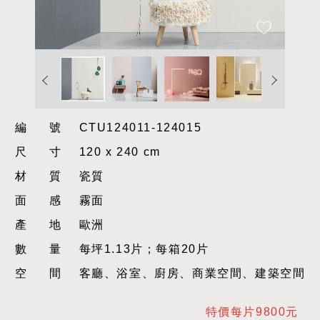
編號
CTU124011-124015
尺寸
120 x 240 cm
材質
瓷質
面感
霧面
產地
歐洲
數量
每坪1.13片；每箱20片
空間
客廳、浴室、廚房、商業空間、建築空間
特價每片9800元