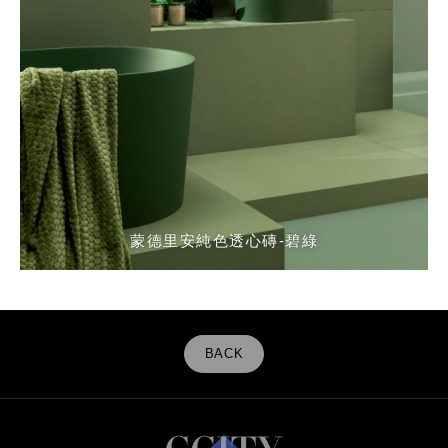
蒙德里安純色透心磚-碧綠
BACK