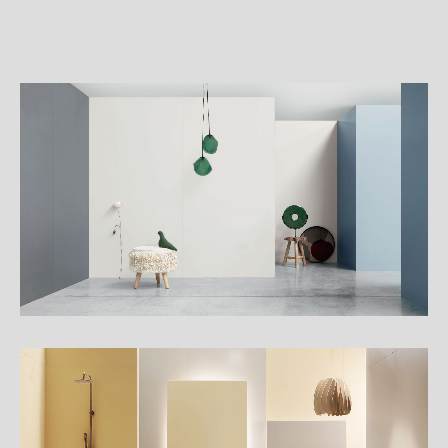
詳
細
介
紹