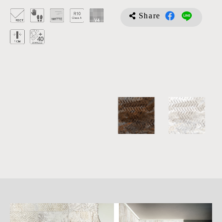
Share
詳