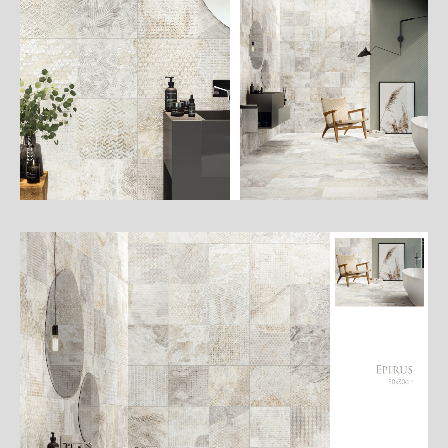
細
介
紹