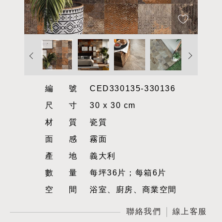
編號
CED330135-330136
尺寸
30 x 30 cm
材質
瓷質
面感
霧面
產地
義大利
數量
每坪36片；每箱6片
空間
浴室、廚房、商業空間
聯絡我們
線上客服