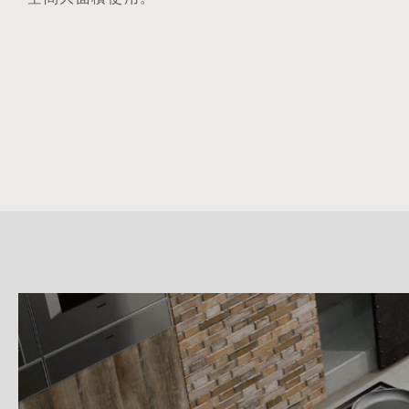
詳
細
介
紹