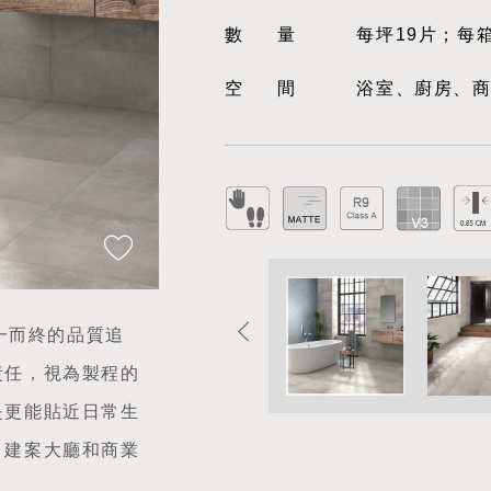
數量
每坪19片；每
空間
浴室、廚房、
從一而終的品質追
責任，視為製程的
是更能貼近日常生
、建案大廳和商業