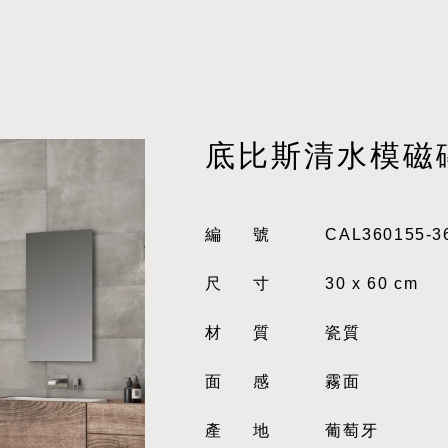
底比斯清水模磁
編號
CAL360155-3
尺寸
30 x 60 cm
材質
瓷質
面感
霧面
產地
葡萄牙