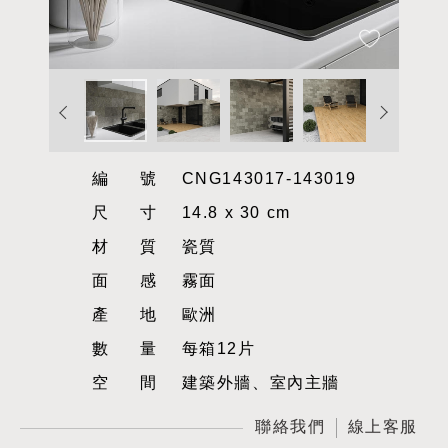
編號
CNG143017-143019
尺寸
14.8 x 30 cm
材質
瓷質
面感
霧面
產地
歐洲
數量
每箱12片
空間
建築外牆、室內主牆
聯絡我們
線上客服