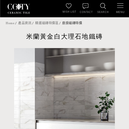
WISH LIST
MENU
CONTACT
SEARCH
Home
產品資訊
精選磁磚特價區
廚房磁磚特價
米蘭黃金白大理石地鐵磚