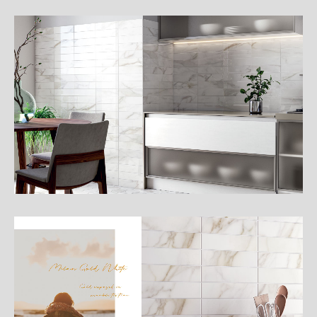
詳
細
介
紹