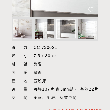
編號
CCI730021
尺寸
7.5 x 30 cm
材質
陶質
面感
霧面
產地
西班牙
數量
每坪137片(留3mm縫)；每箱22片
空間
浴室、廚房、商業空間