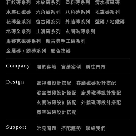
石紋磚系列
木紋磚系列
塗料磚系列
清水模磁磚
水磨石磁磚
六角磚系列
八角磚系列
地鐵磚系列
花磚全系列
復古磚系列
外牆磚系列
壁磚 / 地鐵磚
地磚全系列
止滑磚系列
玄關磁磚系列
馬賽克磁磚系列
新古典手工磚系列
金屬磚 / 銹磚系列
顏色找磚
Company
關於喜地
實績案例
前往門市
Design
電視牆設計搭配
客廳磁磚設計搭配
浴室磁磚設計搭配
廚房磁磚設計搭配
玄關磁磚設計搭配
外牆磁磚設計搭配
商空磁磚設計搭配
Support
常見問題
搭配趨勢
聯絡我們