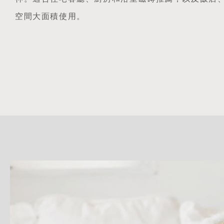
空間大面積使用。
詳
細
介
紹