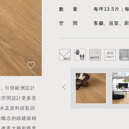
數量
每坪13.5片；
空間
客廳、浴室、
鍊，引領歐洲設計
供空間設計更多意
含水及原料採取回
保概念的綠建築精
、建案大廳和商業