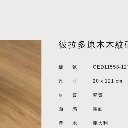
彼拉多原木木紋
編號
CED11558-12
尺寸
20 x 121 cm
材質
瓷質
面感
霧面
產地
義大利