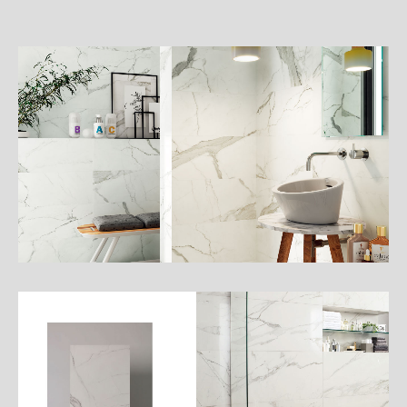
詳
細
介
紹