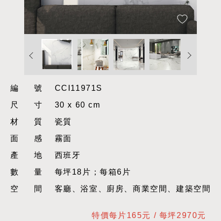
編號
CCI11971S
尺寸
30 x 60 cm
材質
瓷質
面感
霧面
產地
西班牙
數量
每坪18片；每箱6片
空間
客廳、浴室、廚房、商業空間、建築空間
特價每片165元 / 每坪2970元