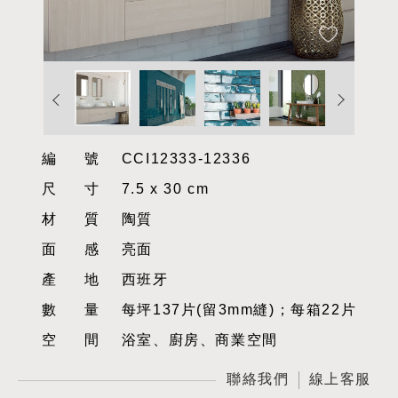
編號
CCI12333-12336
尺寸
7.5 x 30 cm
材質
陶質
面感
亮面
產地
西班牙
數量
每坪137片(留3mm縫)；每箱22片
空間
浴室、廚房、商業空間
聯絡我們
線上客服