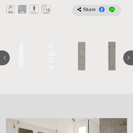
Share
詳
細
介