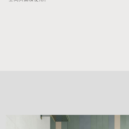
詳
細
介