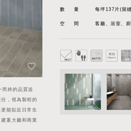
數量
每坪137片(留
空間
客廳、浴室、
從一而終的品質追
責任，視為製程的
是更能貼近日常生
、建案大廳和商業