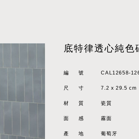
底特律透心純色
編號
CAL12658-12
尺寸
7.2 x 29.5 cm
材質
瓷質
面感
霧面
產地
葡萄牙