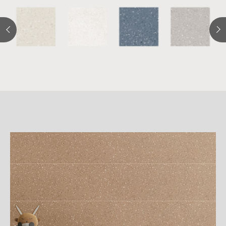
詳
細
介
紹