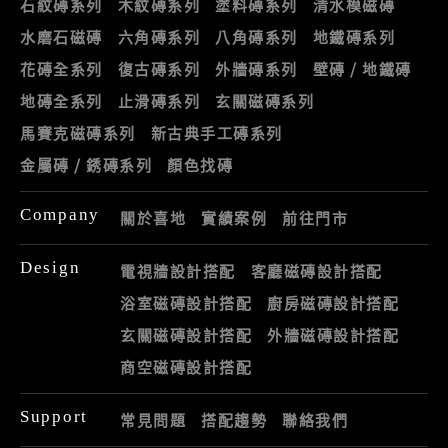
石紋磚系列
木紋磚系列
塗料磚系列
清水模磁磚
水磨石磁磚
六角磚系列
八角磚系列
地鐵磚系列
花磚全系列
復古磚系列
外牆磚系列
壁磚 / 地鐵磚
地磚全系列
止滑磚系列
玄關磁磚系列
馬賽克磁磚系列
新古典手工磚系列
金屬磚 / 銹磚系列
顏色找磚
Company
關於喜地
實績案例
前往門市
Design
電視牆設計搭配
客廳磁磚設計搭配
浴室磁磚設計搭配
廚房磁磚設計搭配
玄關磁磚設計搭配
外牆磁磚設計搭配
商空磁磚設計搭配
Support
常見問題
搭配趨勢
聯絡我們