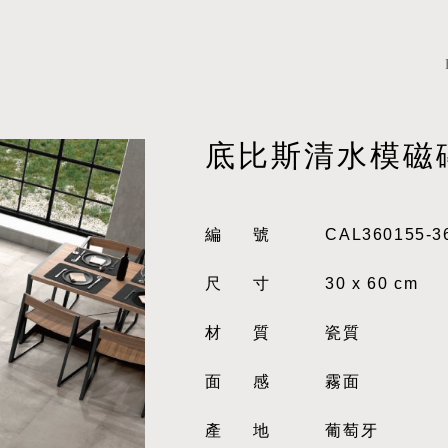
底比斯清水模磁
編號
CAL360155-3
尺寸
30 x 60 cm
材質
瓷質
面感
霧面
產地
葡萄牙