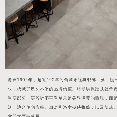
源自1905年，超過100年的葡萄牙經典製磚工藝，
求，成就了歷久不墜的品牌價值。將環境保護及社會
重要部分，讓設計不再單單只是美學涵養的體現，而
活。適合住宅客廳、廚房和浴室磁磚推薦，以及飯店
空間大面積使用。