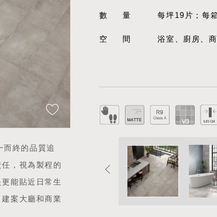
數量
每坪19片；每
空間
浴室、廚房、
從一而終的品質追
責任，視為製程的
是更能貼近日常生
、建案大廳和商業