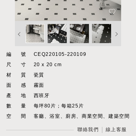
編號
CEQ220105-220109
尺寸
20 x 20 cm
材質
瓷質
面感
霧面
產地
西班牙
數量
每坪80片；每箱25片
空間
客廳、浴室、廚房、商業空間、建築空間
聯絡我們
線上客服