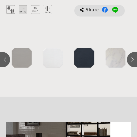
Share
詳
細
介