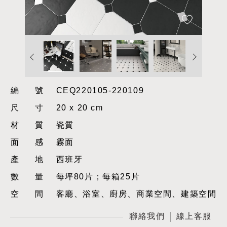
編號
CEQ220105-220109
尺寸
20 x 20 cm
材質
瓷質
面感
霧面
產地
西班牙
數量
每坪80片；每箱25片
空間
客廳、浴室、廚房、商業空間、建築空間
聯絡我們
線上客服