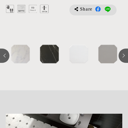
Share
詳
細
介