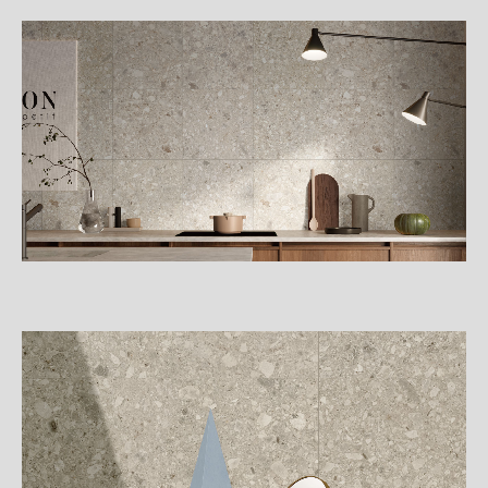
詳
細
介
紹