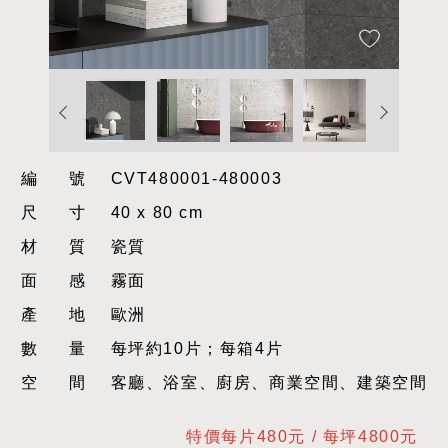
編號
CVT480001-480003
尺寸
40 x 80 cm
材質
瓷質
面感
霧面
產地
歐洲
數量
每坪約10片；每箱4片
空間
客廳、浴室、廚房、商業空間、建築空間
特價每片480元 / 每坪4800元