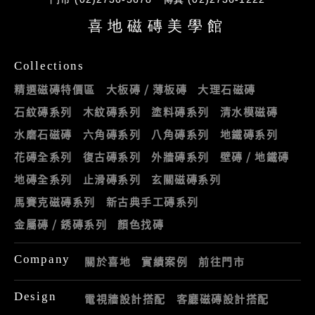
門市 (02)2736-5678
傳真 (02)2736-1222
喜地磁磚美學館
Collections
精選磁磚特價區
大板磚 / 薄板磚
大理石磁磚
石紋磚系列
木紋磚系列
塗料磚系列
清水模磁磚
水磨石磁磚
六角磚系列
八角磚系列
地鐵磚系列
花磚全系列
復古磚系列
外牆磚系列
壁磚 / 地鐵磚
地磚全系列
止滑磚系列
玄關磁磚系列
馬賽克磁磚系列
新古典手工磚系列
金屬磚 / 銹磚系列
顏色找磚
Company
關於喜地
實績案例
前往門市
Design
電視牆設計搭配
客廳磁磚設計搭配