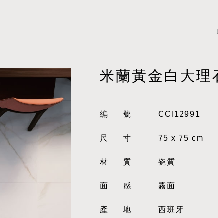
米蘭黃金白大理
編號
CCI12991
尺寸
75 x 75 cm
材質
瓷質
面感
霧面
產地
西班牙