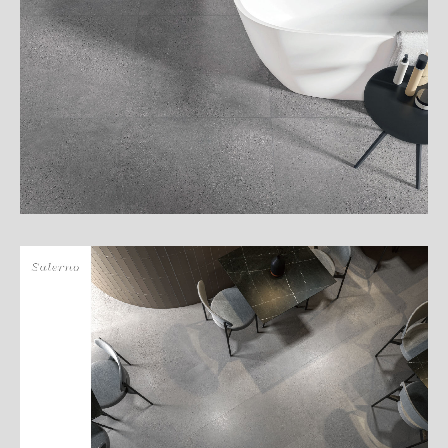
細
介
紹