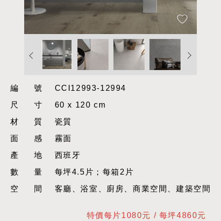
編號
CCI12993-12994
尺寸
60 x 120 cm
材質
瓷質
面感
霧面
產地
西班牙
數量
每坪4.5片；每箱2片
空間
客廳、浴室、廚房、商業空間、建築空間
特價每片1080元 / 每坪4860元