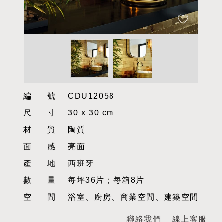
編號
CDU12058
尺寸
30 x 30 cm
材質
陶質
面感
亮面
產地
西班牙
數量
每坪36片；每箱8片
空間
浴室、廚房、商業空間、建築空間
聯絡我們
線上客服