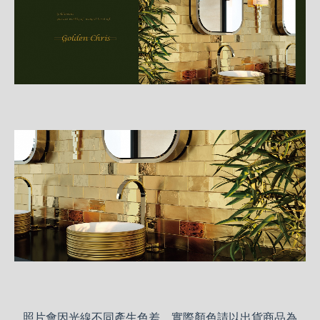
介
紹
照片會因光線不同產生色差，實際顏色請以出貨商品為