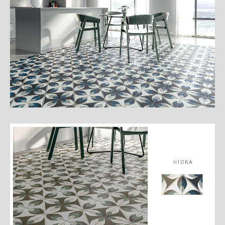
細
介
紹