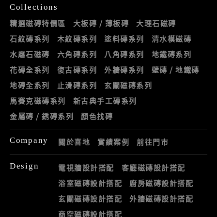
Collections
精選磁磚特價區
大板磚 / 薄板磚
大理石磁磚
石紋磚系列
木紋磚系列
塗料磚系列
清水模磁磚
水磨石磁磚
六角磚系列
八角磚系列
地鐵磚系列
花磚全系列
復古磚系列
外牆磚系列
壁磚 / 地鐵磚
地磚全系列
止滑磚系列
玄關磁磚系列
馬賽克磁磚系列
新古典手工磚系列
金屬磚 / 銹磚系列
顏色找磚
Company
關於喜地
實績案例
前往門市
Design
電視牆設計搭配
客廳磁磚設計搭配
浴室磁磚設計搭配
廚房磁磚設計搭配
玄關磁磚設計搭配
外牆磁磚設計搭配
商空磁磚設計搭配