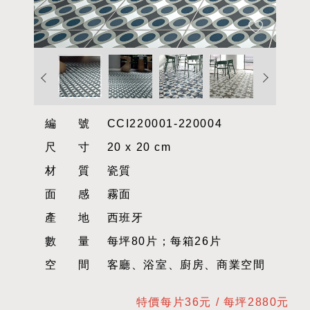
編號
CCI220001-220004
尺寸
20 x 20 cm
材質
瓷質
面感
霧面
產地
西班牙
數量
每坪80片；每箱26片
空間
客廳、浴室、廚房、商業空間
特價每片36元 / 每坪2880元