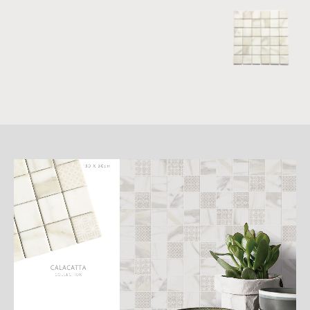
詳
細
介
紹