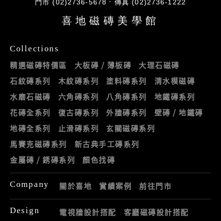
門市 (02)2736-5678
傳真 (02)2736-1222
喜地磁磚美學館
Collections
精選磁磚特價區
大板磚 / 薄板磚
大理石磁磚
石紋磚系列
木紋磚系列
塗料磚系列
清水模磁磚
水磨石磁磚
六角磚系列
八角磚系列
地鐵磚系列
花磚全系列
復古磚系列
外牆磚系列
壁磚 / 地鐵磚
地磚全系列
止滑磚系列
玄關磁磚系列
馬賽克磁磚系列
新古典手工磚系列
金屬磚 / 銹磚系列
顏色找磚
Company
關於喜地
實績案例
前往門市
Design
電視牆設計搭配
客廳磁磚設計搭配