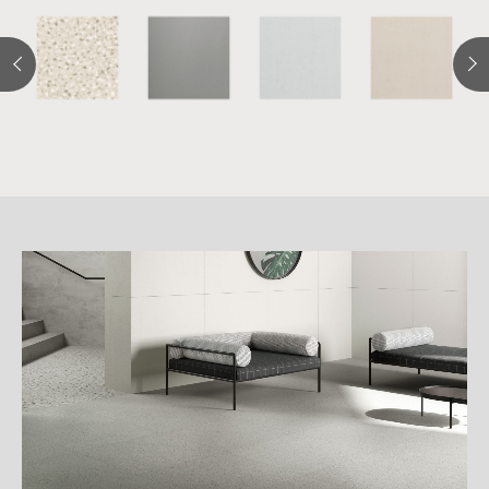
詳
細
介
紹