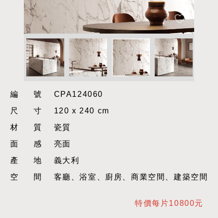
編號
CPA124060
尺寸
120 x 240 cm
材質
瓷質
面感
亮面
產地
義大利
空間
客廳、浴室、廚房、商業空間、建築空間
特價每片10800元