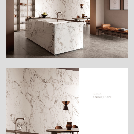
細
介
紹