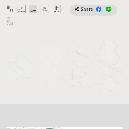
Share
詳