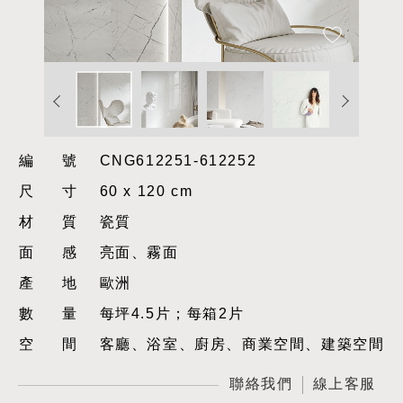
編號
CNG612251-612252
尺寸
60 x 120 cm
材質
瓷質
面感
亮面、霧面
產地
歐洲
數量
每坪4.5片；每箱2片
空間
客廳、浴室、廚房、商業空間、建築空間
聯絡我們
線上客服