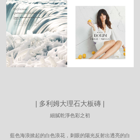
細
介
紹
|
多利姆大理石大板磚
|
細膩乾淨色彩之初
藍色海浪掀起的白色浪花，刺眼的陽光反射出透亮的白