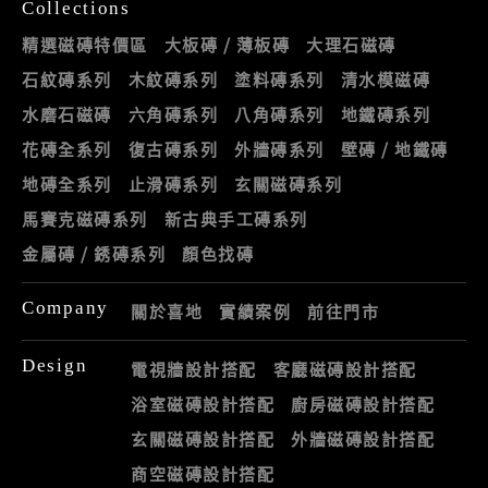
Collections
精選磁磚特價區
大板磚 / 薄板磚
大理石磁磚
石紋磚系列
木紋磚系列
塗料磚系列
清水模磁磚
水磨石磁磚
六角磚系列
八角磚系列
地鐵磚系列
花磚全系列
復古磚系列
外牆磚系列
壁磚 / 地鐵磚
地磚全系列
止滑磚系列
玄關磁磚系列
馬賽克磁磚系列
新古典手工磚系列
金屬磚 / 銹磚系列
顏色找磚
Company
關於喜地
實績案例
前往門市
Design
電視牆設計搭配
客廳磁磚設計搭配
浴室磁磚設計搭配
廚房磁磚設計搭配
玄關磁磚設計搭配
外牆磁磚設計搭配
商空磁磚設計搭配