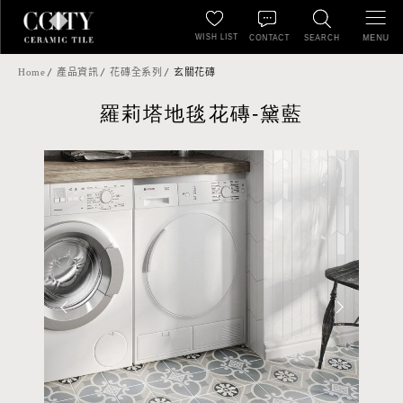
WISH LIST
MENU
CONTACT
SEARCH
Home
產品資訊
花磚全系列
玄關花磚
羅莉塔地毯花磚-黛藍