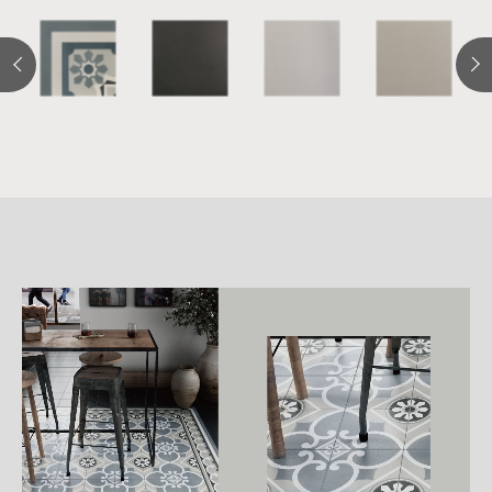
詳
細
介
紹