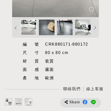
編號
CRK880171-880172
尺寸
80 x 80 cm
材質
瓷質
面感
霧面
產地
歐洲
聯絡我們
線上客服
Share