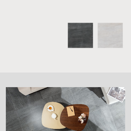
詳
細
介
紹