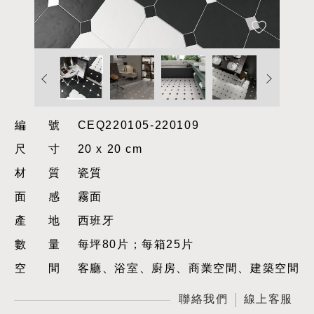
編號
CEQ220105-220109
尺寸
20 x 20 cm
材質
瓷質
面感
霧面
產地
西班牙
數量
每坪80片；每箱25片
空間
客廳、浴室、廚房、商業空間、建築空間
聯絡我們
線上客服