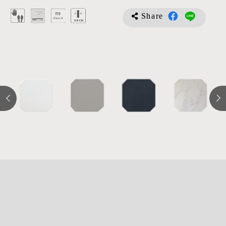
Share
詳
細
介