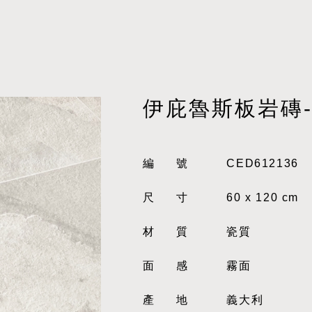
伊庇魯斯板岩磚
編號
CED612136
尺寸
60 x 120 cm
材質
瓷質
面感
霧面
產地
義大利