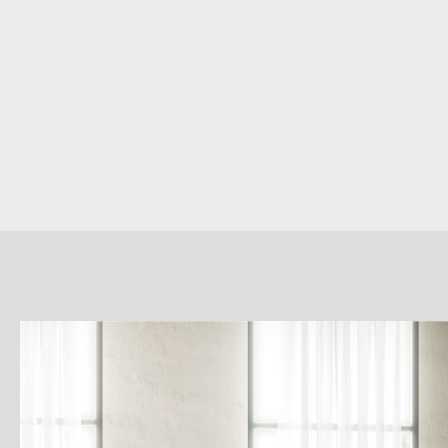
詳
細
介
紹