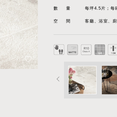
數量
每坪4.5片；每
空間
客廳、浴室、