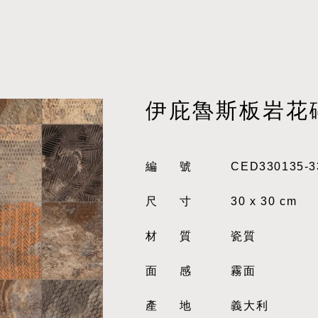
伊庇魯斯板岩花
編號
CED330135-3
尺寸
30 x 30 cm
材質
瓷質
面感
霧面
產地
義大利