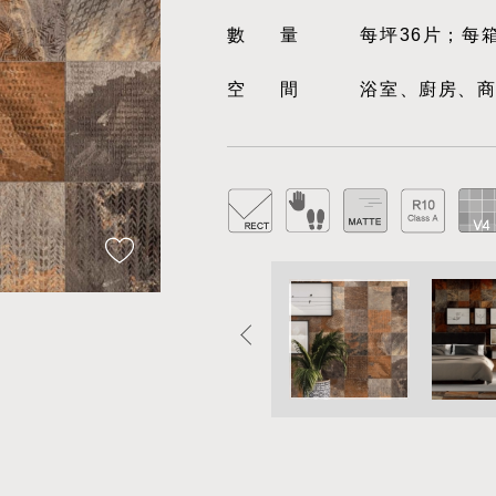
數量
每坪36片；每
空間
浴室、廚房、