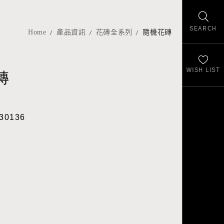
SEARCH
Home
產品資訊
花磚全系列
隨機花磚
WISH LIST
磚
30136