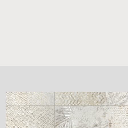
詳
細
介
紹