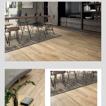
細
介
紹