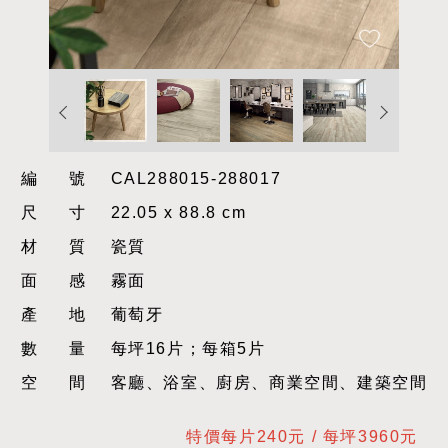
編號
CAL288015-288017
尺寸
22.05 x 88.8 cm
材質
瓷質
面感
霧面
產地
葡萄牙
數量
每坪16片；每箱5片
空間
客廳、浴室、廚房、商業空間、建築空間
特價每片240元 / 每坪3960元