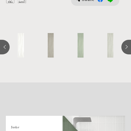
詳
細
介
紹