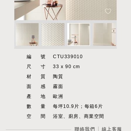
編號
CTU339010
尺寸
33 x 90 cm
材質
陶質
面感
霧面
產地
歐洲
數量
每坪10.9片；每箱6片
空間
浴室、廚房、商業空間
聯絡我們
線上客服