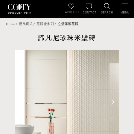
WISH LIST
MENU
CONTACT
SEARCH
Home
產品資訊
花磚全系列
立體浮雕花磚
諦凡尼珍珠米壁磚