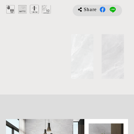
Share
詳
細
介