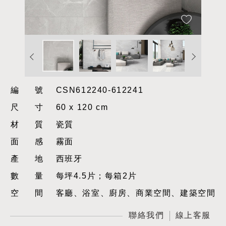
編號
CSN612240-612241
尺寸
60 x 120 cm
材質
瓷質
面感
霧面
產地
西班牙
數量
每坪4.5片；每箱2片
空間
客廳、浴室、廚房、商業空間、建築空間
聯絡我們
線上客服