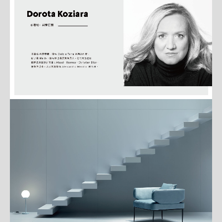
細
介
紹