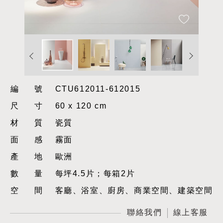
編號
CTU612011-612015
尺寸
60 x 120 cm
材質
瓷質
面感
霧面
產地
歐洲
數量
每坪4.5片；每箱2片
空間
客廳、浴室、廚房、商業空間、建築空間
聯絡我們
線上客服