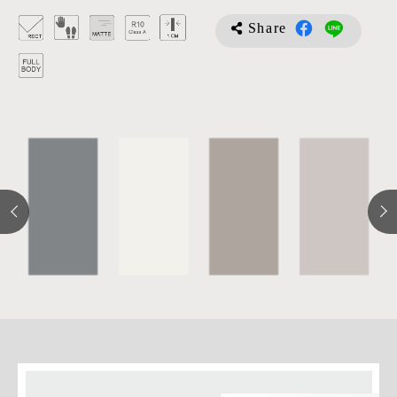
Share
詳