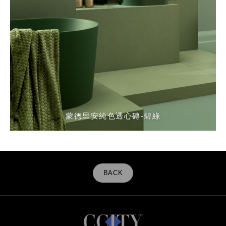
蒙德里安純色透心磚-碧綠
BACK