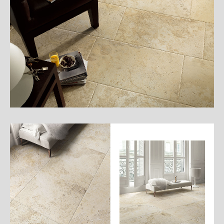
細
介
紹