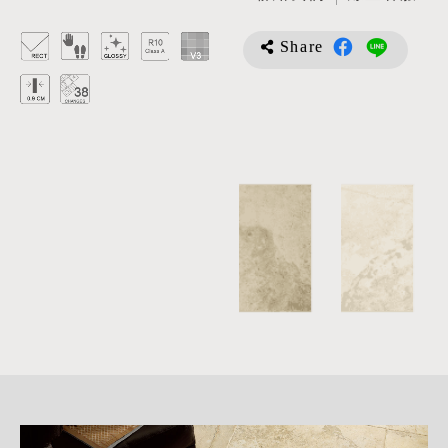
Share
詳