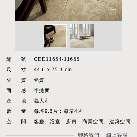
編號
CED11654-11655
尺寸
44.6 x 75.1 cm
材質
瓷質
面感
半拋面
產地
義大利
數量
每坪9.6片；每箱4片
空間
客廳、浴室、廚房、商業空間、建築空間
聯絡我們
線上客服