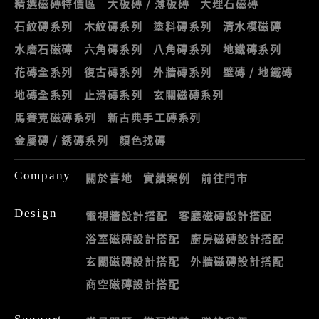
精選磁磚特價區
大板磚 / 薄板磚
大理石磁磚
石紋磚系列
木紋磚系列
塗料磚系列
清水模磁磚
水磨石磁磚
六角磚系列
八角磚系列
地鐵磚系列
花磚全系列
復古磚系列
外牆磚系列
壁磚 / 地鐵磚
地磚全系列
止滑磚系列
玄關磁磚系列
馬賽克磁磚系列
新古典手工磚系列
金屬磚 / 銹磚系列
顏色找磚
Company
關於喜地
實績案例
前往門市
Design
電視牆設計搭配
客廳磁磚設計搭配
浴室磁磚設計搭配
廚房磁磚設計搭配
玄關磁磚設計搭配
外牆磁磚設計搭配
商空磁磚設計搭配