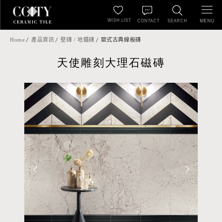
WISH LIST
MENU
CONTACT
SEARCH
Home
產品資訊
壁磚 / 地鐵磚
歐式古典線板磚
天使雕刻大理石磁磚