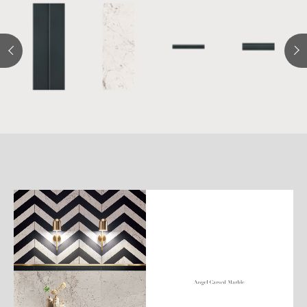
詳
細
介
紹