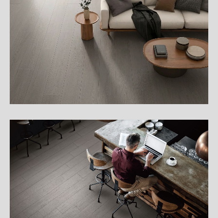
細
介
紹