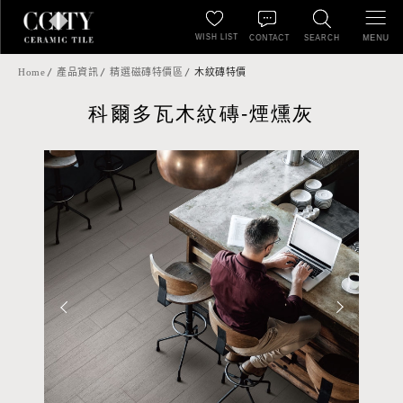
WISH LIST
MENU
CONTACT
SEARCH
Home
產品資訊
精選磁磚特價區
木紋磚特價
科爾多瓦木紋磚-煙燻灰