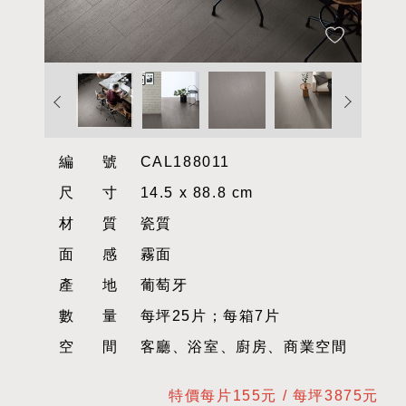
編號
CAL188011
尺寸
14.5 x 88.8 cm
材質
瓷質
面感
霧面
產地
葡萄牙
數量
每坪25片；每箱7片
空間
客廳、浴室、廚房、商業空間
特價每片155元 / 每坪3875元