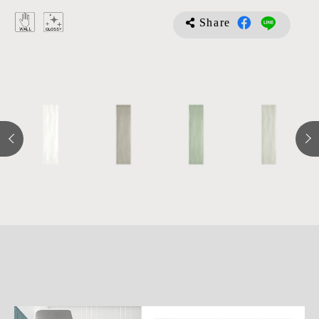
Share
詳
細
介