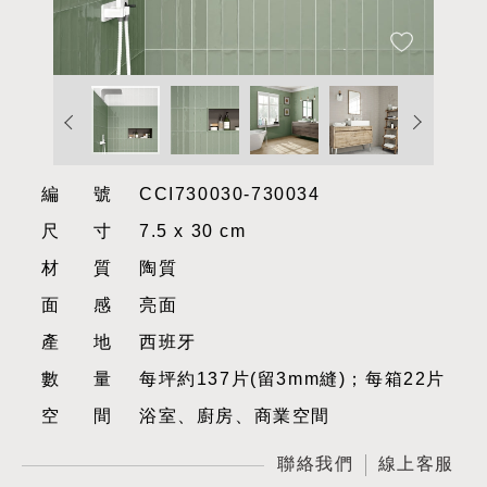
編號
CCI730030-730034
尺寸
7.5 x 30 cm
材質
陶質
面感
亮面
產地
西班牙
數量
每坪約137片(留3mm縫)；每箱22片
空間
浴室、廚房、商業空間
聯絡我們
線上客服