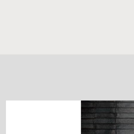
詳
細
介
紹