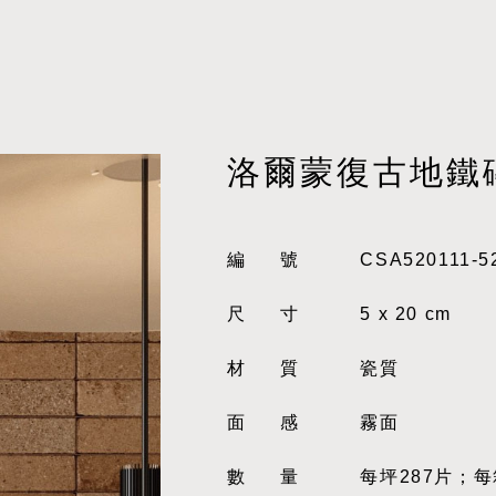
洛爾蒙復古地鐵
編號
CSA520111-5
尺寸
5 x 20 cm
材質
瓷質
面感
霧面
數量
每坪287片；每