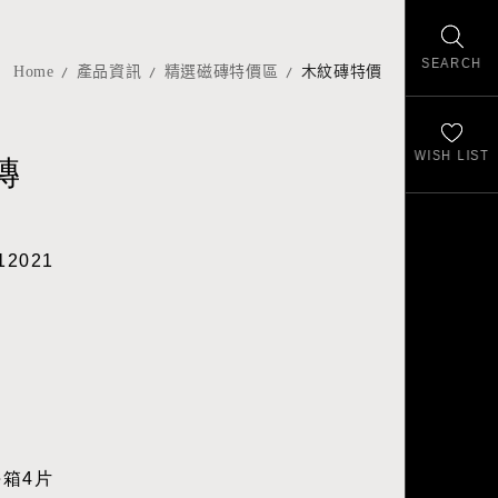
SEARCH
Home
產品資訊
精選磁磚特價區
木紋磚特價
WISH LIST
磚
12021
每箱4片