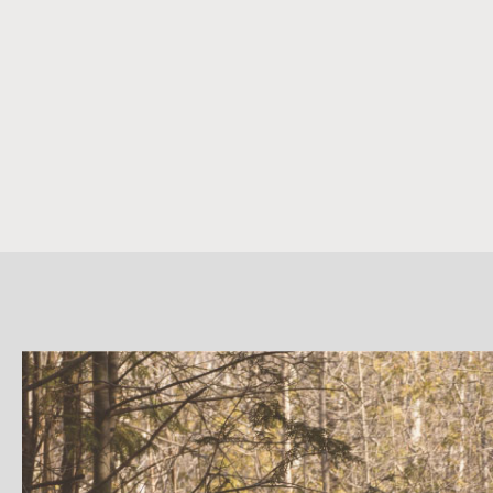
詳
細
介
紹