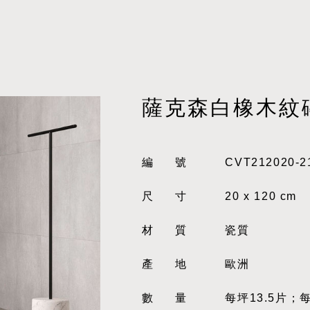
薩克森白橡木紋
編號
CVT212020-2
尺寸
20 x 120 cm
材質
瓷質
產地
歐洲
數量
每坪13.5片；