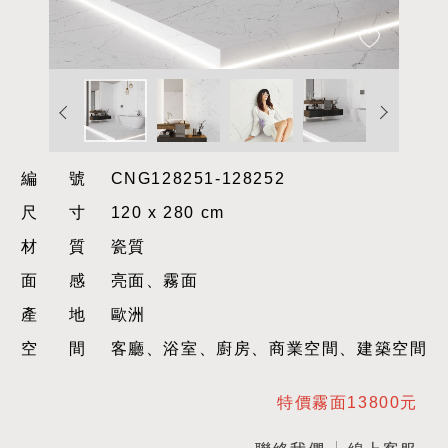
編號
CNG128251-128252
尺寸
120 x 280 cm
材質
瓷質
面感
亮面、霧面
產地
歐洲
空間
客廳、浴室、廚房、商業空間、建築空間
特價霧面13800元