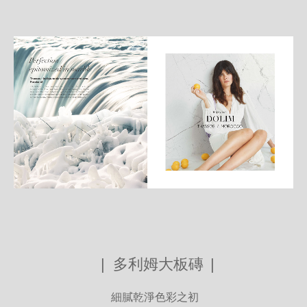
詳
細
介
紹
|
多利姆大板磚
|
細膩乾淨色彩之初