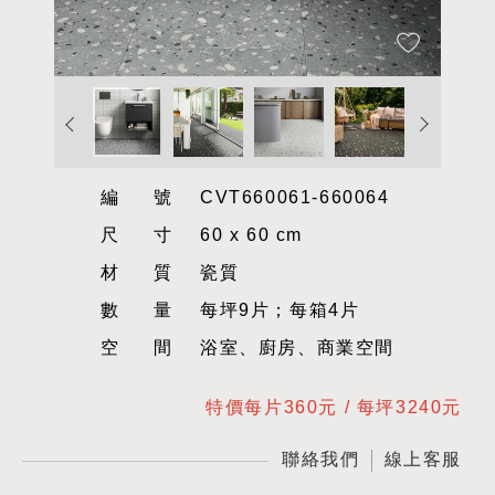
編號
CVT660061-660064
尺寸
60 x 60 cm
材質
瓷質
數量
每坪9片；每箱4片
空間
浴室、廚房、商業空間
特價每片360元 / 每坪3240元
聯絡我們
線上客服