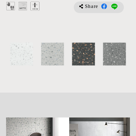
Share
詳
細
介