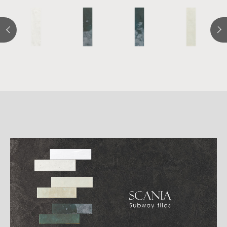
詳
細
介
紹