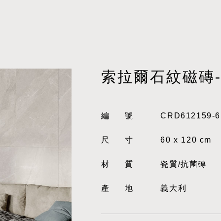
索拉爾石紋磁磚
編號
CRD612159-6
尺寸
60 x 120 cm
材質
瓷質/抗菌磚
產地
義大利