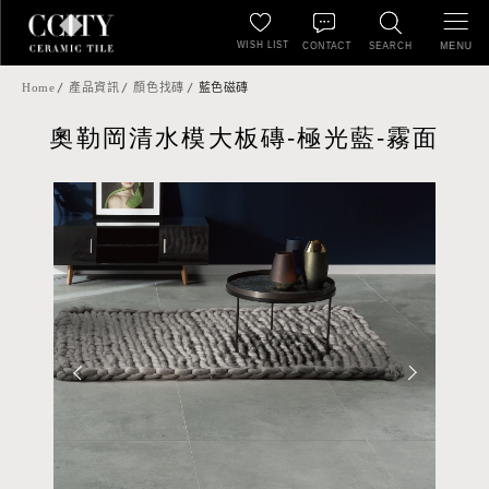
WISH LIST
MENU
CONTACT
SEARCH
Home
產品資訊
顏色找磚
藍色磁磚
奧勒岡清水模大板磚-極光藍-霧面