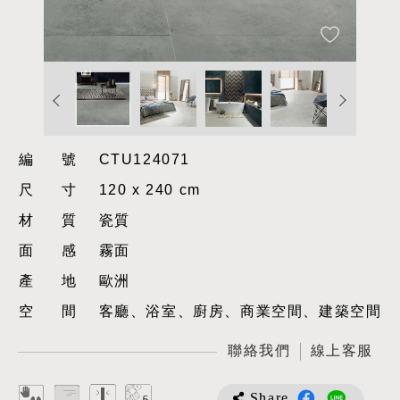
編號
CTU124071
尺寸
120 x 240 cm
材質
瓷質
面感
霧面
產地
歐洲
空間
客廳、浴室、廚房、商業空間、建築空間
聯絡我們
線上客服
Share