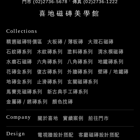
門市 (02)2736-5678
傳真 (02)2736-1222
喜地磁磚美學館
Collections
精選磁磚特價區
大板磚 / 薄板磚
大理石磁磚
石紋磚系列
木紋磚系列
塗料磚系列
清水模磁磚
水磨石磁磚
六角磚系列
八角磚系列
地鐵磚系列
花磚全系列
復古磚系列
外牆磚系列
壁磚 / 地鐵磚
地磚全系列
止滑磚系列
玄關磁磚系列
馬賽克磁磚系列
新古典手工磚系列
金屬磚 / 銹磚系列
顏色找磚
Company
關於喜地
實績案例
前往門市
Design
電視牆設計搭配
客廳磁磚設計搭配