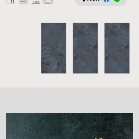
詳
細
介
紹