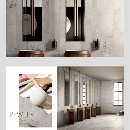
細
介
紹