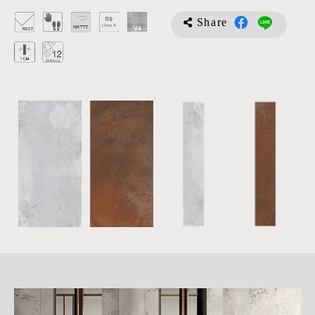
Share
詳