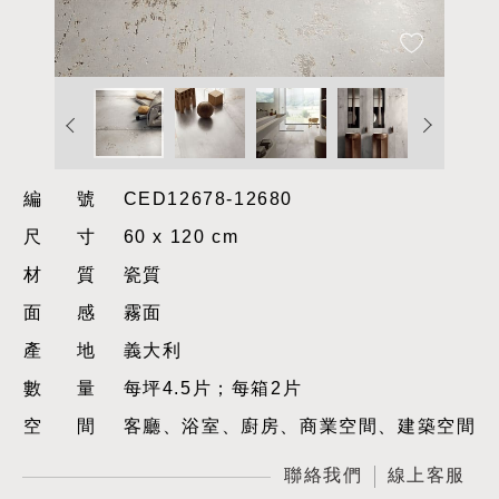
編號
CED12678-12680
尺寸
60 x 120 cm
材質
瓷質
面感
霧面
產地
義大利
數量
每坪4.5片；每箱2片
空間
客廳、浴室、廚房、商業空間、建築空間
聯絡我們
線上客服