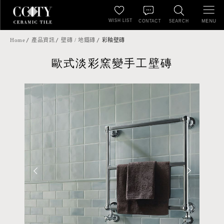
WISH LIST
MENU
CONTACT
SEARCH
Home
產品資訊
壁磚 / 地鐵磚
彩釉壁磚
歐式淡彩窯變手工壁磚