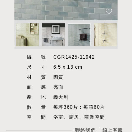
編號
CGR1425-11942
尺寸
6.5 x 13 cm
材質
陶質
面感
亮面
產地
義大利
數量
每坪360片；每箱60片
空間
浴室、廚房、商業空間
聯絡我們
線上客服