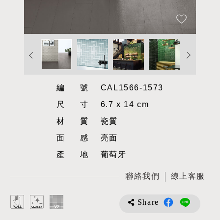
編號
CAL1566-1573
尺寸
6.7 x 14 cm
材質
瓷質
面感
亮面
產地
葡萄牙
聯絡我們
線上客服
Share