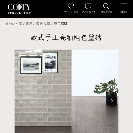
WISH LIST
MENU
CONTACT
SEARCH
Home
產品資訊
顏色找磚
粉色磁磚
歐式手工亮釉純色壁磚